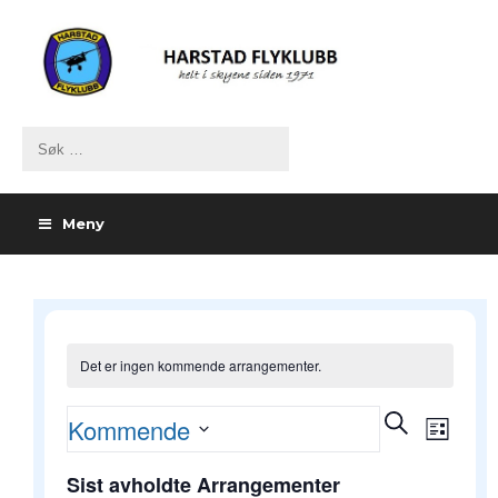
Meny
Det er ingen kommende arrangementer.
Arrangemen
Arran
Søk
Kommende
Liste
Views
Search
Velg
Naviga
and
Sist avholdte Arrangementer
dato.