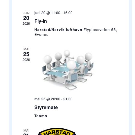
Views
Navigation
juni 20 @ 11:00
-
16:00
JUN
20
Fly-in
2026
Harstad/Narvik lufthavn
Flyplassveien 68,
Evenes
MAI
25
2026
mai 25 @ 20:00
-
21:30
Styremøte
Teams
MAI